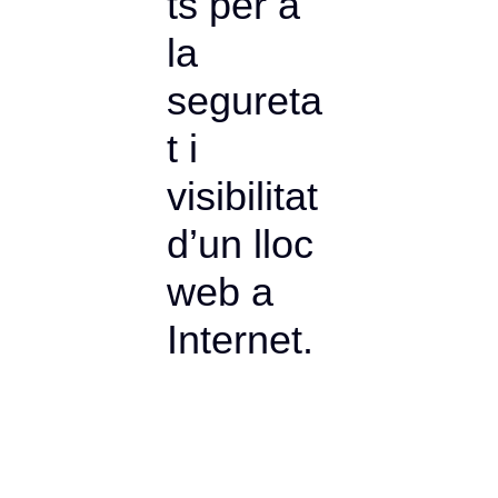
ts per a
la
segureta
t i
visibilitat
d’un lloc
web a
Internet.