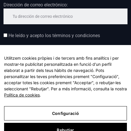
Dirección de correo electrónico:
He leído y acepto los términos y condiciones
Utilitzem cookies pròpies i de tercers amb fins analítics i per
mostrar-te publicitat personalitzada en funció d'un perfil
elaborat a partir dels teus hàbits de navegació. Pots
personalitzar les teves preferències prement "Configuració",
acceptar totes les cookies prement "Acceptar", o rebutjar-les
seleccionant "Rebutjar". Per a més informació, consulta la nostra
Política de cookies
.
Copyright © 2023 Mind Your Gap. All Rights Reserved
Configuració
Avís Legal
Política de Privacitat
Rebutjar